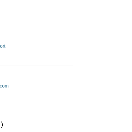
ort
_com
箱）