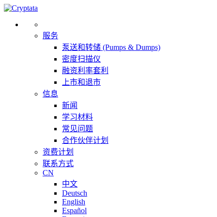
服务
泵送和转储 (Pumps & Dumps)
密度扫描仪
融资利率套利
上市和退市
信息
新闻
学习材料
常见问题
合作伙伴计划
资费计划
联系方式
CN
中文
Deutsch
English
Español